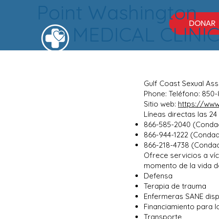
Point Washington
DONAR
MEDICAL CLINI
Gulf Coast Sexual As
Phone: Teléfono: 850
Sitio web:
https://www
Líneas directas las 24
866-585-2040 (Conda
866-944-1222 (Conda
866-218-4738 (Condad
Ofrece servicios a ví
momento de la vida de
Defensa
Terapia de trauma
Enfermeras SANE dis
Financiamiento para lo
Transporte