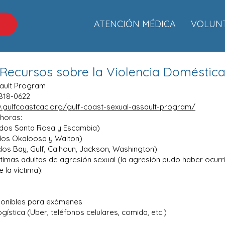
ATENCIÓN MÉDICA
VOLUN
C
Recursos sobre la Violencia Doméstic
sault Program
-818-0622
.gulfcoastcac.org/gulf-coast-sexual-assault-program/
 horas:
dos Santa Rosa y Escambia)
dos Okaloosa y Walton)
os Bay, Gulf, Calhoun, Jackson, Washington)
ctimas adultas de agresión sexual (la agresión pudo haber ocurr
 la víctima):
ponibles para exámenes
gística (Uber, teléfonos celulares, comida, etc.)