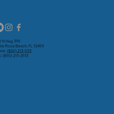
CCIÓN
1 N Hwy 395
ta Rosa Beach, FL 32459
one:
(850) 213-1133
: (850) 213-2533