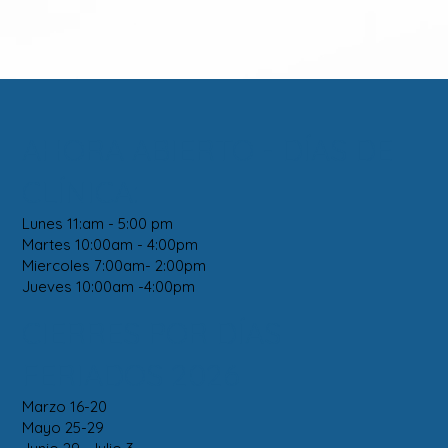
AHORA ABIERTO - DÍAS DE
CLÍNICA:
Lunes 11:am - 5:00 pm
Martes 10:00am - 4:00pm
Miercoles 7:00am- 2:00pm
Jueves 10:00am -4:00pm
CIERRES POR DÍAS
FERIADOS 2026
Marzo 16-20
Mayo 25-29