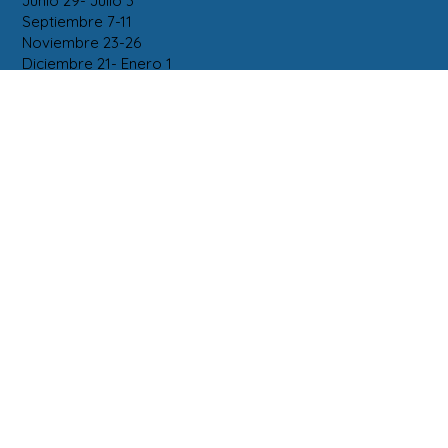
Junio 29- Julio 3
Septiembre 7-11
Noviembre 23-26
Diciembre 21- Enero 1
SUSCRIBIRSE
RECIBIR CORREOS ELECTRÓNICOS SOBRE
PRÓXIMOS EVENTOS Y NUEVOS DESARROLLOS
Únete
INFORMACIÓN
HORARIO DE LOS PROVEEDORES
DEMOGRAFÍA DE LOS PACIENTES