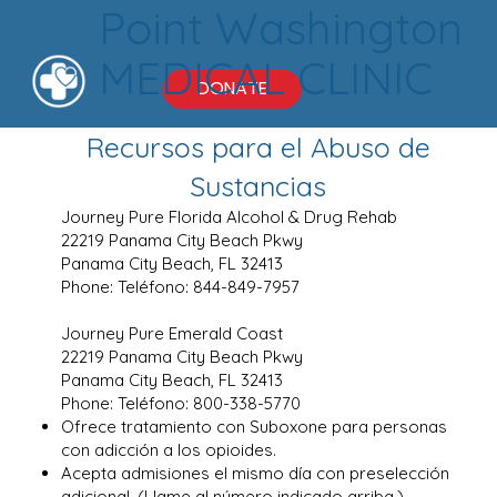
Point Washington
MEDICAL CLINIC
DONATE
Recursos para el Abuso de
Sustancias
Journey Pure Florida Alcohol & Drug Rehab
22219 Panama City Beach Pkwy
Panama City Beach, FL 32413
Phone: Teléfono: 844-849-7957
Journey Pure Emerald Coast
22219 Panama City Beach Pkwy
Panama City Beach, FL 32413
Phone: Teléfono: 800-338-5770
Ofrece tratamiento con Suboxone para personas
con adicción a los opioides.
Acepta admisiones el mismo día con preselección
adicional. (Llame al número indicado arriba.)