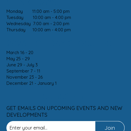
CLINIC DAYS:
Monday 11:00 am - 5:00 pm
Tuesday 10:00 am - 4:00 pm
Wednesday 7:00 am - 2:00 pm
Thursday 10:00 am - 4:00 pm
2026 HOLIDAY CLOSURES
March 16 - 20
May 25 - 29
June 29 - July 3
September 7 - 11
November 23 - 26
December 21 - January 1
SUBSCRIBE
GET EMAILS ON UPCOMING EVENTS AND NEW
DEVELOPMENTS
Join